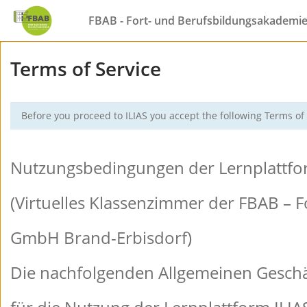
FBAB - Fort- und Berufsbildungsakademi
Terms of Service
Before you proceed to ILIAS you accept the following Terms of 
Nutzungsb
edingung
en der Le
rnplattf
o
(Virtuell
es Klass
enzimmer
der FBAB
–
F
GmbH Bran
d-Erbisd
orf)
Die nachf
olgenden
Allgemei
nen Gesc
h