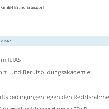
e GmbH Brand-Erbisdorf
Service.
rm ILIAS
ort- un
d Berufs
bildungsa
kademi
e
äftsbedi
ngunge
n legen
den Recht
srahm