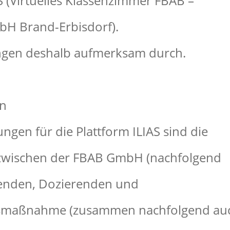
 (Virt
uelles K
lassenzim
mer FB
AB
–
bH Brand-E
rbisdorf
).
gen d
eshalb
aufmerk
sam durch
.
n
ungen fü
r die
Plattform ILI
AS sin
d die
wischen
der F
BAB GmbH
(nachfol
gend
nden,
Dozier
enden un
d
smaßna
hme (z
usammen
nachfolge
nd au