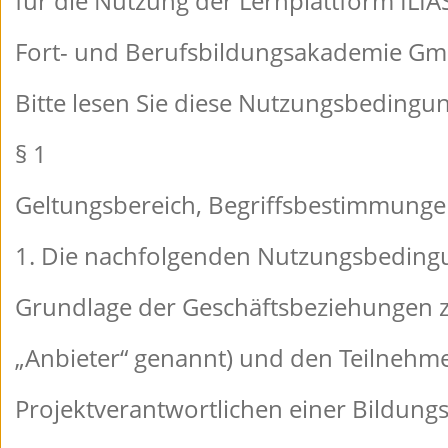
für die N
utzung d
er Lernpl
attform
ILIAS
Fort- und
Berufsb
ildungsak
ademie G
m
Bitte les
en Sie d
iese Nutz
ungsbedi
ngun
§ 1
Geltungsb
ereich,
Begriffsb
estimmun
ge
1. Die na
chfolgen
den Nutzu
ngsbedin
g
Grundlage
der Ges
chäftsbez
iehungen
z
„Anbieter
“ genann
t) und de
n Teilne
hme
Projektve
rantwort
lichen ei
ner Bild
ung